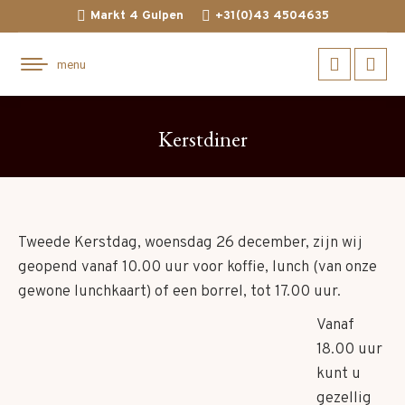
Markt 4 Gulpen
+31(0)43 4504635
menu
Facebook
Inst
page
page
Kerstdiner
opens
open
in
in
new
new
window
wind
Tweede Kerstdag, woensdag 26 december, zijn wij
geopend vanaf 10.00 uur voor koffie, lunch (van onze
gewone lunchkaart) of een borrel, tot 17.00 uur.
Vanaf
18.00 uur
kunt u
gezellig