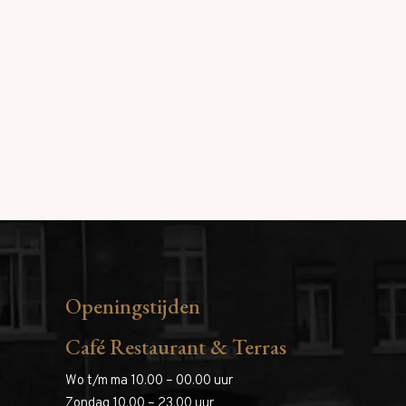
Openingstijden
Café Restaurant & Terras
Wo t/m ma 10.00 – 00.00 uur
Zondag 10.00 – 23.00 uur