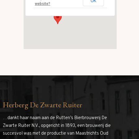
OK
Evenementen
website?
Herberg De Zwarte Ruiter
…dankt haar naam aan de Rutten’s Bierbrouwerij De
Zwarte Ruiter N.V., opgericht in 1893, een brouwerij die
succesvol was met de productie van Maastrichts Oud