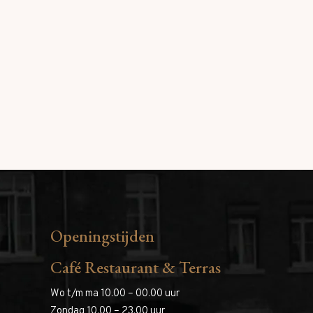
Openingstijden
Café Restaurant & Terras
Wo t/m ma 10.00 – 00.00 uur
Zondag 10.00 – 23.00 uur