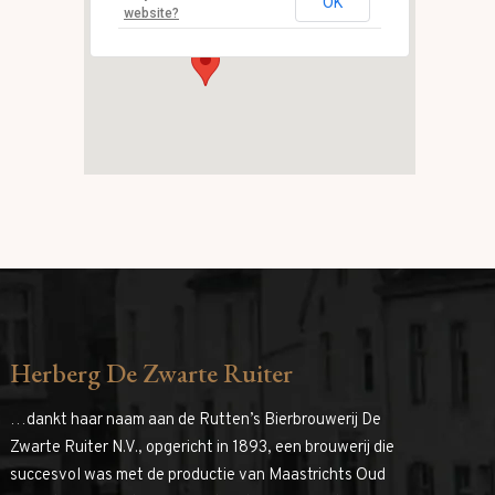
OK
Evenementen
website?
Herberg De Zwarte Ruiter
…dankt haar naam aan de Rutten’s Bierbrouwerij De
Zwarte Ruiter N.V., opgericht in 1893, een brouwerij die
succesvol was met de productie van Maastrichts Oud